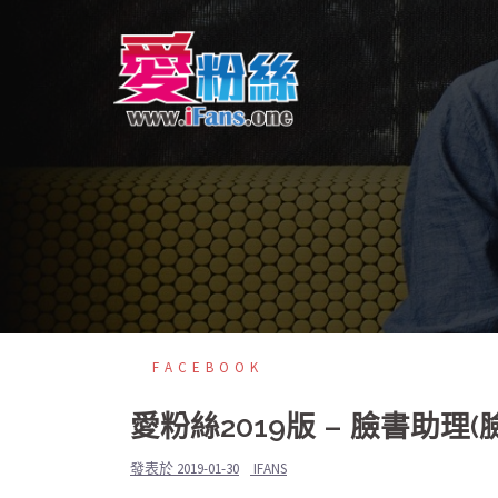
跳
至
主
內
容
區
FACEBOOK
愛粉絲2019版 – 臉書助理(臉書
發表於
2019-01-30
IFANS