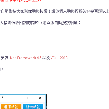
，會自動集結大家幫你動態按讚！讓你個人動態輕鬆破好幾百讚以
聯 ，可大幅降低收回讚的問題（網頁版自動按讚網址：
並安裝
.Net Framework 4.5
以及
VC++ 2013
知。