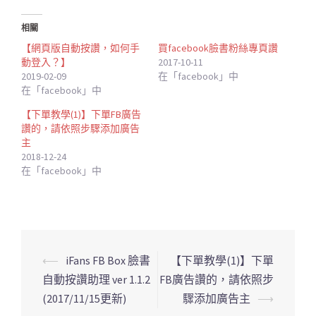
相關
【網頁版自動按讚，如何手
買facebook臉書粉絲專頁讚
動登入？】
2017-10-11
2019-02-09
在「facebook」中
在「facebook」中
【下單教學(1)】下單FB廣告
讚的，請依照步驟添加廣告
主
2018-12-24
在「facebook」中
⟵
iFans FB Box 臉書
【下單教學(1)】下單
文
自動按讚助理 ver 1.1.2
FB廣告讚的，請依照步
章
(2017/11/15更新)
驟添加廣告主
⟶
導