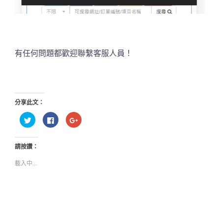
有任何問題都歡迎聯繫客服人員！
分享此文：
分
按
按
享
一
一
到
下
下
Twitter(在
以
以
新
分
分
請按讚：
視
享
享
窗
至
到
中
Facebook(在
Google+
載入中...
開
新
(在
啟)
視
新
窗
視
中
窗
開
中
啟)
開
啟)