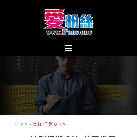
跳
至
主
內
容
區
IFANS社群行銷Q&A